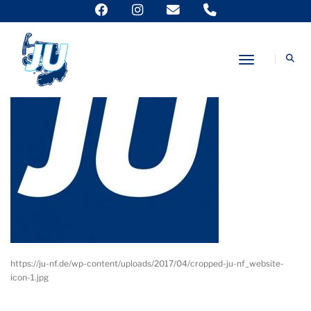
Toggle Nav
https://ju-nf.de/wp-content/uploads/2017/04/cropped-ju-nf_website-
icon-1.jpg