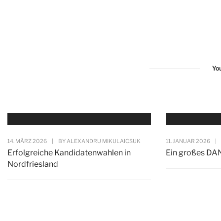
Yo
14. MÄRZ 2026
|
BY
ALEXANDRU MIKULAICSUK
11. JANUAR 2026
|
Erfolgreiche Kandidatenwahlen in
Ein großes DA
Nordfriesland