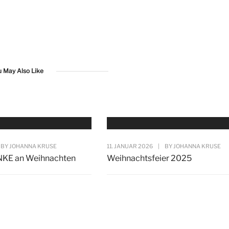
u May Also Like
BY
JOHANNA KRUSE
11. JANUAR 2026
|
BY
JOHANNA KRUSE
NKE an Weihnachten
Weihnachtsfeier 2025