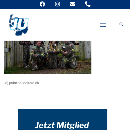
Toggle Nav
(c) paintballdeluxe.dk