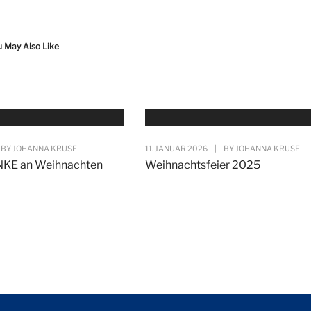
u May Also Like
BY
JOHANNA KRUSE
11. JANUAR 2026
|
BY
JOHANNA KRUSE
NKE an Weihnachten
Weihnachtsfeier 2025