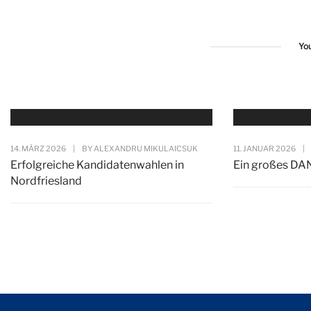
Yo
14. MÄRZ 2026
|
BY
ALEXANDRU MIKULAICSUK
11. JANUAR 2026
|
Erfolgreiche Kandidatenwahlen in
Ein großes DA
Nordfriesland