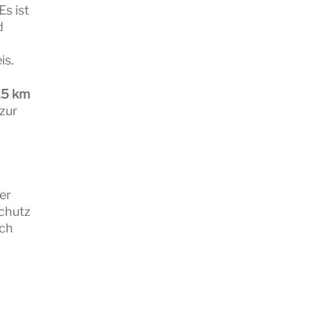
Es ist
d
is.
3,5 km
zur
er
Schutz
uch