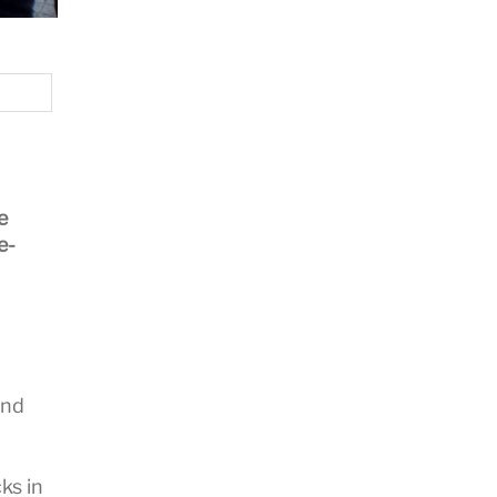
e
e-
und
ks in