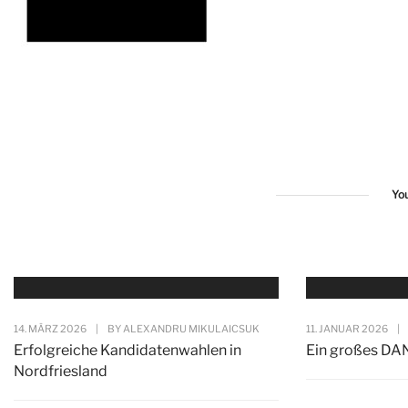
Yo
14. MÄRZ 2026
|
BY
ALEXANDRU MIKULAICSUK
11. JANUAR 2026
|
Erfolgreiche Kandidatenwahlen in
Ein großes DA
Nordfriesland