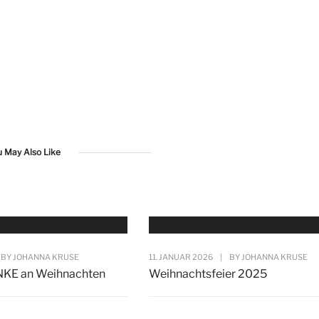
u May Also Like
BY
JOHANNA KRUSE
11. JANUAR 2026
|
BY
JOHANNA KRUSE
NKE an Weihnachten
Weihnachtsfeier 2025