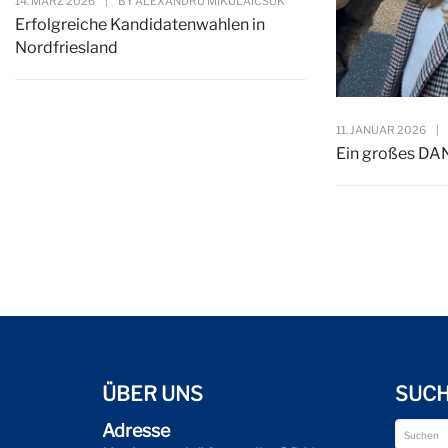
14. MÄRZ 2026
|
BY
ALEXANDRU MIKULAICSUK
Erfolgreiche Kandidatenwahlen in
Nordfriesland
11. JANUAR 2026
|
Ein großes DA
ÜBER UNS
SUC
Adresse