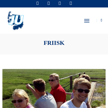
Toggle Navi
FRIISK