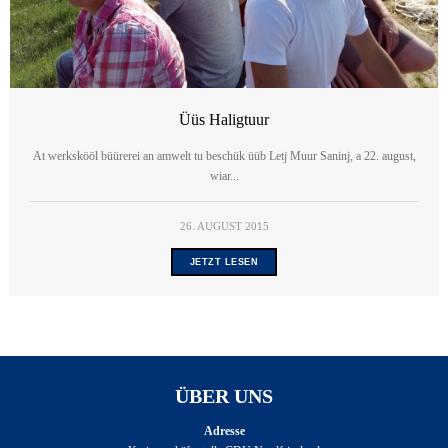
Üüs Haligtuur
At werkskööl büürerei an amwelt tu beschük üüb Letj Muur Saninj, a 22. august,
wiar...
26. AUGUST 2015
JETZT LESEN
ÜBER UNS
Adresse