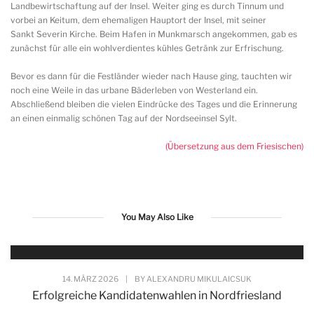
Landbewirtschaftung auf der Insel. Weiter ging es durch Tinnum und
vorbei an Keitum, dem ehemaligen Hauptort der Insel, mit seiner
Sankt Severin Kirche. Beim Hafen in Munkmarsch angekommen, gab es
zunächst für alle ein wohlverdientes kühles Getränk zur Erfrischung.
Bevor es dann für die Festländer wieder nach Hause ging, tauchten wir
noch eine Weile in das urbane Bäderleben von Westerland ein.
Abschließend bleiben die vielen Eindrücke des Tages und die Erinnerung
an einen einmalig schönen Tag auf der Nordseeinsel Sylt.
(Übersetzung aus dem Friesischen)
You May Also Like
14. MÄRZ 2026
|
BY
ALEXANDRU MIKULAICSUK
Erfolgreiche Kandidatenwahlen in Nordfriesland