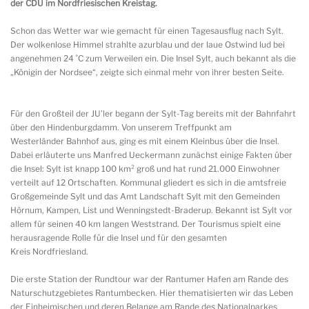
der CDU im Nordfriesischen Kreistag.
Schon das Wetter war wie gemacht für einen Tagesausflug nach Sylt.
Der wolkenlose Himmel strahlte azurblau und der laue Ostwind lud bei
angenehmen 24 ˚C zum Verweilen ein. Die Insel Sylt, auch bekannt als die
„Königin der Nordsee“, zeigte sich einmal mehr von ihrer besten Seite.
Für den Großteil der JU’ler begann der Sylt-Tag bereits mit der Bahnfahrt
über den Hindenburgdamm. Von unserem Treffpunkt am
Westerländer Bahnhof aus, ging es mit einem Kleinbus über die Insel.
Dabei erläuterte uns Manfred Ueckermann zunächst einige Fakten über
die Insel: Sylt ist knapp 100 km² groß und hat rund 21.000 Einwohner
verteilt auf 12 Ortschaften. Kommunal gliedert es sich in die amtsfreie
Großgemeinde Sylt und das Amt Landschaft Sylt mit den Gemeinden
Hörnum, Kampen, List und Wenningstedt-Braderup. Bekannt ist Sylt vor
allem für seinen 40 km langen Weststrand. Der Tourismus spielt eine
herausragende Rolle für die Insel und für den gesamten
Kreis Nordfriesland.
Die erste Station der Rundtour war der Rantumer Hafen am Rande des
Naturschutzgebietes Rantumbecken. Hier thematisierten wir das Leben
der Einheimischen und deren Belange am Rande des Nationalparkes