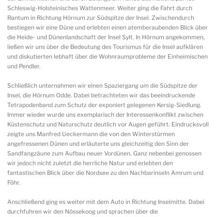
Schleswig-Holsteinisches Wattenmeer. Weiter ging die Fahrt durch
Rantum in Richtung Hörnum zur Südspitze der Insel. Zwischendurch
bestiegen wir eine Düne und erlebten einen atemberaubenden Blick über
die Heide- und Dünenlandschaft der Insel Sylt. In Hörnum angekommen,
ließen wir uns über die Bedeutung des Tourismus für die Insel aufklären
und diskutierten lebhaft über die Wohnraumprobleme der Einheimischen
und Pendler.
Schließlich unternahmen wir einen Spaziergang um die Südspitze der
Insel, die Hörnum Odde. Dabei betrachteten wir das beeindruckende
Tetrapodenband zum Schutz der exponiert gelegenen Kersig-Siedlung.
Immer wieder wurde uns exemplarisch der Interessenkonflikt zwischen
Küstenschutz und Naturschutz deutlich vor Augen geführt. Eindrucksvoll
zeigte uns Manfred Ueckermann die von den Winterstürmen
angefressenen Dünen und erläuterte uns gleichzeitig den Sinn der
Sandfangzäune zum Aufbau neuer Vordünen. Ganz nebenbei genossen
wir jedoch nicht zuletzt die herrliche Natur und erlebten den
fantastischen Blick über die Nordsee zu den Nachbarinseln Amrum und
Föhr.
Anschließend ging es weiter mit dem Auto in Richtung Inselmitte. Dabei
durchfuhren wir den Nössekoog und sprachen über die