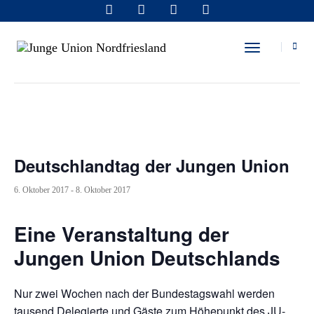
« Alle Veranstaltungen
Toggle Navi
Diese Veranstaltung hat bereits stattgefunden.
Deutschlandtag der Jungen Union
6. Oktober 2017
-
8. Oktober 2017
Eine Veranstaltung der
Jungen Union Deutschlands
Nur zwei Wochen nach der Bundestagswahl werden
tausend Delegierte und Gäste zum Höhepunkt des JU-