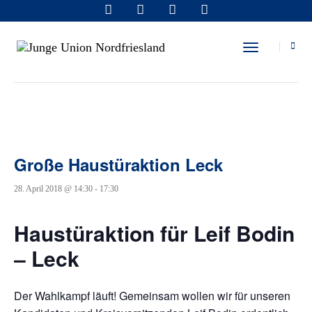
« Alle Veranstaltungen
Toggle Navi
Diese Veranstaltung hat bereits stattgefunden.
Große Haustüraktion Leck
28. April 2018 @ 14:30
-
17:30
Haustüraktion für Leif Bodin
– Leck
Der Wahlkampf läuft! Gemeinsam wollen wir für unseren