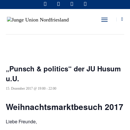
« Alle Veranstaltungen
Toggle Navi
Diese Veranstaltung hat bereits stattgefunden.
„Punsch & politics“ der JU Husum
u.U.
15. Dezember 2017 @ 19:00
-
22:00
Weihnachtsmarktbesuch 2017
Liebe Freunde,