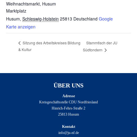
Weihnachtsmarkt, Husum
Marktplatz
Husum
,
Schleswig-Holstein
25813
Deutschland
Google
Karte anzeigen
Stammtisch der JU
Sitzung des Arbeitskreises Bildung
& Kultur
Südtondern
ÜBER UNS
Adresse
Kreisgeschäftsstelle CDU Nordfriesland
Hinrich-Fehrs-Straße 2
25813 Husum
Kontakt
info@ju-nf.de