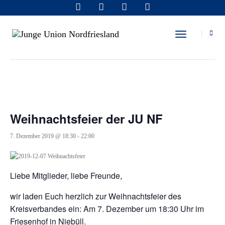
« Alle Veranstaltungen
Toggle Navi
Diese Veranstaltung hat bereits stattgefunden.
Weihnachtsfeier der JU NF
7. Dezember 2019 @ 18:30
-
22:00
Liebe Mitglieder, liebe Freunde,
wir laden Euch herzlich zur Weihnachtsfeier des
Kreisverbandes ein: Am 7. Dezember um 18:30 Uhr im
Friesenhof in Niebüll.