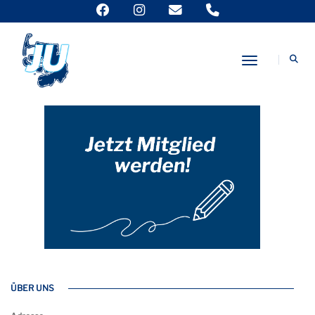
Sorgen ernst nehmen. Wolfsbestand regulieren.
Toggle Nav
ÜBER UNS