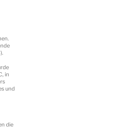
hen.
ende
).
urde
, in
rs
es und
en die