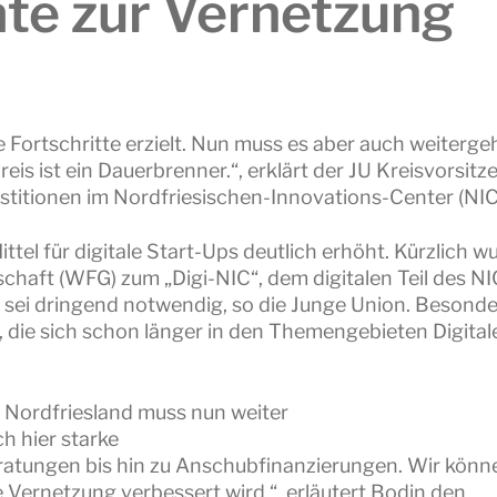
ate zur Vernetzung
Fortschritte erzielt. Nun muss es aber auch weiterge
is ist ein Dauerbrenner.“, erklärt der JU Kreisvorsitz
estitionen im Nordfriesischen-Innovations-Center (NIC
tel für digitale Start-Ups deutlich erhöht. Kürzlich w
haft (WFG) zum „Digi-NIC“, dem digitalen Teil des NIC
 sei dringend notwendig, so die Junge Union. Besonde
, die sich schon länger in den Themengebieten Digital
Nordfriesland muss nun weiter
ch hier starke
ratungen bis hin zu Anschubfinanzierungen. Wir könn
 Vernetzung verbessert wird.“, erläutert Bodin den