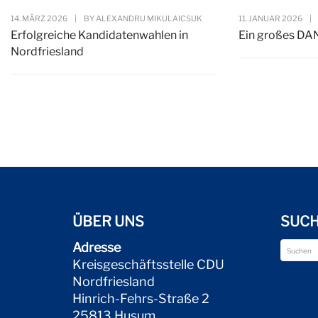
14. MÄRZ 2026
|
BY
ALEXANDRU MIKULAICSUK
11. JANUAR 2026
|
Erfolgreiche Kandidatenwahlen in
Ein großes DA
Nordfriesland
ÜBER UNS
SUC
Adresse
Kreisgeschäftsstelle CDU
Nordfriesland
Hinrich-Fehrs-Straße 2
25813 Husum