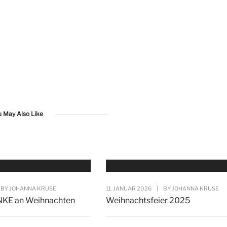
u May Also Like
BY
JOHANNA KRUSE
11. JANUAR 2026
|
BY
JOHANNA KRUSE
NKE an Weihnachten
Weihnachtsfeier 2025