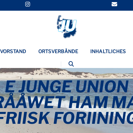
VORSTAND
ORTSVERBÄNDE
INHALTLICHES
E JUNGE UNION
RÅÅWET HAM MA
FRIISK FORIININ