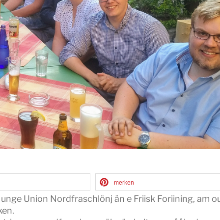
merken
unge Union Nordfraschlönj än e Friisk Foriining, am o
ken.