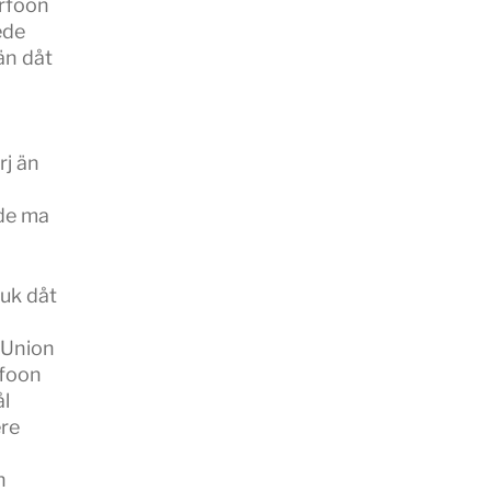
erfoon
ede
än dåt
rj än
lde ma
 uk dåt
 Union
 foon
ål
ere
n