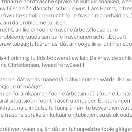
 trinam e nordfrasche spräke än kultuur snååked, we
t aw tjüsche än dånsche schoule wus. Lars Harms, e tre
di frasche schöljunerrrucht for e frasch manerhäid as, 
, am da probleeme tu liisen.
cht, än liidjer foon e frasche årbetsfloose bai e
obleeme tutids san bai e fraschunerrucht: „Et jeeft
eraw tubäägtufäären as, dåt ai nooge liirer önj Flansbo
sk Foriining tu tids boowerst aw lait: Da kriswide schi
nna Christiansen, tweed forwüsed f
 frasche, dåt we as manerhäid ålwri nümen wårde. Ik liiw
 regjoon üt mååget.
wen en foramkaamen foon e årbetsinhüülj foon e Junge
turäl situatsjoon foont frasch ütenouder. Et ütprungen
khäid, naie impulse tu füünj, än am tu bewjardien wat 
 frasche spräke än kultuur önjtubiidjen, sü as uk oud
est drååwen wään as, än dåt en tuhuupeårbe foole gååge