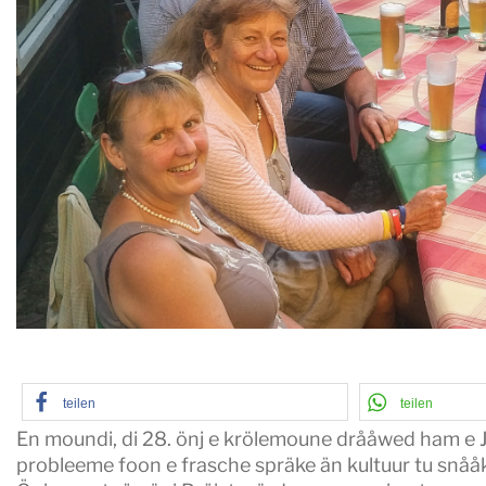
teilen
teilen
En moundi, di 28. önj e krölemoune drååwed ham e J
probleeme foon e frasche spräke än kultuur tu snåå