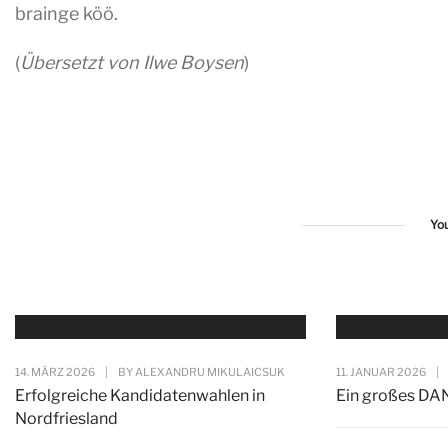
brainge köö.
(
Übersetzt von Ilwe Boysen
)
Yo
14. MÄRZ 2026
|
BY
ALEXANDRU MIKULAICSUK
11. JANUAR 2026
|
Erfolgreiche Kandidatenwahlen in
Ein großes DA
Nordfriesland