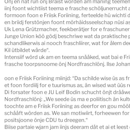
Önj en nat rün önj Bräist wörden am maning teemen
iinj foont wichtiist teema e frasche schöljunerruch
formoon foon e Friisk Foriining, ferteelde hü wichti 
en briidj ferstönjen foont mörhäidsseelschap nüsi as
Uk Lena Grützmacher, feekberätjer for e fraschunerru
Junge Union köö gödj beschriwe wat da praktische pr
schandlikerwis ai nooch fraschliirer, wat for ålem de
Kil ütbildet wårde“.
Intensiif wörd uk am en teema snååked, wat bai e Frii
frasche toorpsnoome önj Nordfraschlönj. Ilse Joha
oon e Friisk Foriining miinjd: “Da schilde wise üs as
et foon fordiilj for e tuurismus as, än wised wat üüs
Di forsater foon e JU Leif Bodin schucht önjt dråå
Nordfraschlönj: „We seede üs ma e poliitisch än kul
toochte am e Friisk Foriining as deerfor en gou mööli
schååft wörden as. We san motiwiirt, forheewen for e
positsjoone önje CDU tu dreegen.“
Biise partaie wjarn jam iinjs deeram dåt et ai et le